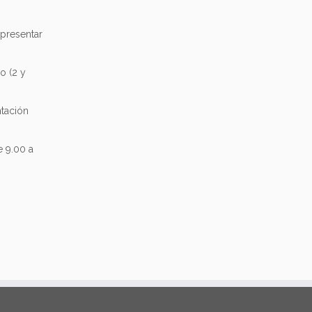
 presentar
o (2 y
tación
e 9.00 a