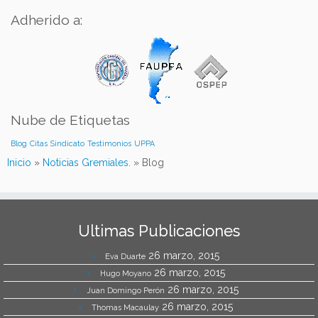
Adherido a:
Nube de Etiquetas
Blog
Citas
Sindicato
Testimonios
UPPA
Inicio
»
Noticias Gremiales.
»
Blog
Ultimas Publicaciones
26 marzo, 2015
Eva Duarte
26 marzo, 2015
Hugo Moyano
26 marzo, 2015
Juan Domingo Perón
26 marzo, 2015
Thomas Macaulay