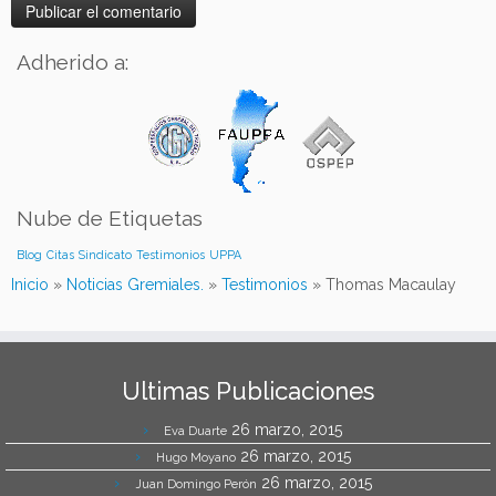
Adherido a:
Nube de Etiquetas
Blog
Citas
Sindicato
Testimonios
UPPA
Inicio
»
Noticias Gremiales.
»
Testimonios
»
Thomas Macaulay
Ultimas Publicaciones
26 marzo, 2015
Eva Duarte
26 marzo, 2015
Hugo Moyano
26 marzo, 2015
Juan Domingo Perón