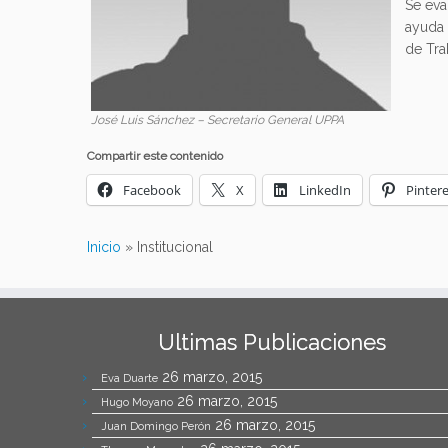
Se eva
ayuda 
de Tra
José Luis Sánchez – Secretario General UPPA
Compartir este contenido
Facebook
X
LinkedIn
Pintere
Inicio
»
Institucional
Ultimas Publicaciones
26 marzo, 2015
Eva Duarte
26 marzo, 2015
Hugo Moyano
26 marzo, 2015
Juan Domingo Perón