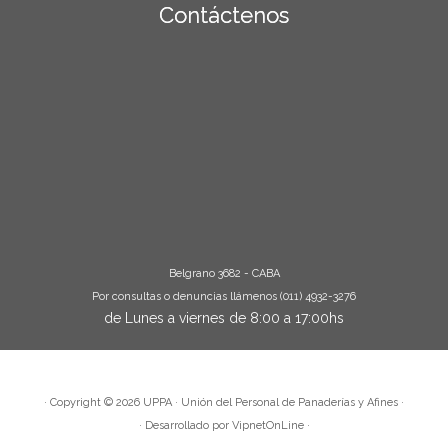
Contáctenos
Belgrano 3682 - CABA
Por consultas o denuncias llámenos (011) 4932-3276
de Lunes a viernes de 8:00 a 17:00hs
· Copyright © 2026
UPPA
· Unión del Personal de Panaderías y Afines ·
· Desarrollado por
VipnetOnLine
·