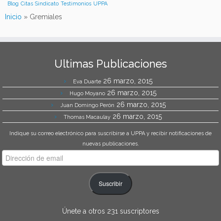
Blog
Citas
Sindicato
Testimonios
UPPA
Inicio
»
Gremiales
Ultimas Publicaciones
26 marzo, 2015
Eva Duarte
26 marzo, 2015
Hugo Moyano
26 marzo, 2015
Juan Domingo Perón
26 marzo, 2015
Thomas Macaulay
Indique su correo electrónico para suscribirse a UPPA y recibir notificaciones de
nuevas publicaciones.
Dirección
de
email
Suscribir
Únete a otros 231 suscriptores